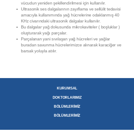
vücudun yeniden şekillendirilmesi için kullanılır.
Ultrasonik ses dalgalarının zayıflama ve sellülit tedavisi
amacıyla kullanımında yağ hücrelerine odaklanmış 40
KHz civarındaki ultrasonik dalgalar kullanılır.
Bu dalgalar yağ dokusunda mikrokaviteler ( boşluklar )
oluşturarak yağı parçalar.
Parçalanan yani sıvılaşan yağ hücreleri ve yağlar
buradan savunma hücrelerimizce alınarak karaciğer ve
barsak yoluyla atılır.
KURUMSAL
DOKTORLARIMIZ
BÖLÜMLERİMİZ
BÖLÜMLERİMİZ