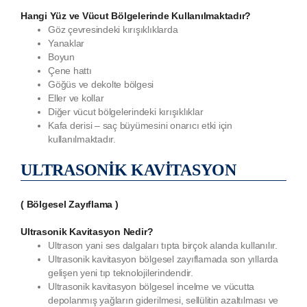
Hangi Yüz ve Vücut Bölgelerinde Kullanılmaktadır?
Göz çevresindeki kırışıklıklarda
Yanaklar
Boyun
Çene hattı
Göğüs ve dekolte bölgesi
Eller ve kollar
Diğer vücut bölgelerindeki kırışıklıklar
Kafa derisi – saç büyümesini onarıcı etki için
kullanılmaktadır.
ULTRASONİK KAVİTASYON
( Bölgesel Zayıflama )
Ultrasonik Kavitasyon Nedir?
Ultrason yani ses dalgaları tıpta birçok alanda kullanılır.
Ultrasonik kavitasyon bölgesel zayıflamada son yıllarda
gelişen yeni tıp teknolojilerindendir.
Ultrasonik kavitasyon bölgesel incelme ve vücutta
depolanmış yağların giderilmesi, sellülitin azaltılması ve