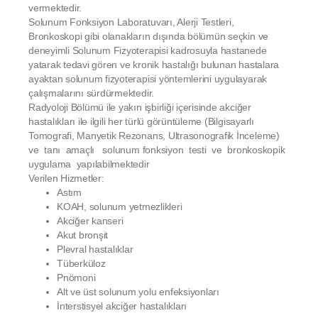
vermektedir.
Solunum Fonksiyon Laboratuvarı, Alerji Testleri,
Bronkoskopi gibi olanakların dışında bölümün seçkin ve
deneyimli Solunum Fizyoterapisi kadrosuyla hastanede
yatarak tedavi gören ve kronik hastalığı bulunan hastalara
ayaktan solunum fizyoterapisi yöntemlerini uygulayarak
çalışmalarını sürdürmektedir.
Radyoloji Bölümü ile yakın işbirliği içerisinde akciğer
hastalıkları ile ilgili her türlü görüntüleme (Bilgisayarlı
Tomografi, Manyetik Rezonans, Ultrasonografik İnceleme)
ve tanı amaçlı solunum fonksiyon testi ve bronkoskopik
uygulama yapılabilmektedir
Verilen Hizmetler:
Astım
KOAH, solunum yetmezlikleri
Akciğer kanseri
Akut bronşit
Plevral hastalıklar
Tüberküloz
Pnömoni
Alt ve üst solunum yolu enfeksiyonları
İnterstisyel akciğer hastalıkları