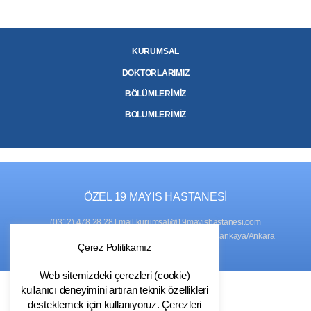
KURUMSAL
DOKTORLARIMIZ
BÖLÜMLERİMİZ
BÖLÜMLERİMİZ
ÖZEL 19 MAYIS HASTANESİ
(0312) 478 28 28
|
mail.kurumsal@19mayishastanesi.com
ADRES
: Naci Çakır Mah., 761. Sok. No:2, 06450 Çankaya/Ankara
Çerez Politikamız
Web sitemizdeki çerezleri (cookie)
kullanıcı deneyimini artıran teknik özellikleri
desteklemek için kullanıyoruz. Çerezleri