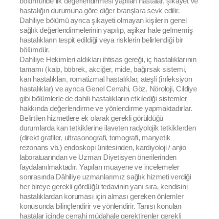
bölümünde ilk değerlendirmesi yapılan hastalar, şikayet ve
hastalığın durumuna göre diğer branşlara sevk edilir.
Dahiliye bölümü ayrıca şikayeti olmayan kişilerin genel
sağlık değerlendirmelerinin yapılıp, aşikar hale gelmemiş
hastalıkların tespit edildiği veya risklerin belirlendiği bir
bölümdür.
Dahiliye Hekimleri aldıkları ihtisas gereği, iç hastalıklarının
tamamı (kalp, böbrek, akciğer, mide, bağırsak sistemi,
kan hastalıkları, romatizmal hastalıklar, ateşli (infeksiyon
hastalıklar) ve ayrıca Genel Cerrahi, Göz, Nöroloji, Cildiye
gibi bölümlerle de dahili hastalıkların etkilediği sistemler
hakkında değerlendirme ve yönlendirme yapmaktadırlar.
Belirtilen hizmetlere ek olarak gerekli görüldüğü
durumlarda kan tetkiklerine ilaveten radyolojik tetkiklerden
(direkt grafiler, ultrasonografi, tomografi, manyetik
rezonans vb.) endoskopi ünitesinden, kardiyoloji / anjio
laboratuarından ve Uzman Diyetisyen önerilerinden
faydalanılmaktadır. Yapılan muayene ve incelemeler
sonrasında Dâhiliye uzmanlarımız sağlık hizmeti verdiği
her bireye gerekli gördüğü tedavinin yanı sıra, kendisini
hastalıklardan koruması için alması gereken önlemler
konusunda bilinçlendirir ve yönlendirir. Tanısı konulan
hastalar içinde cerrahi müdahale gerektirenler gerekli