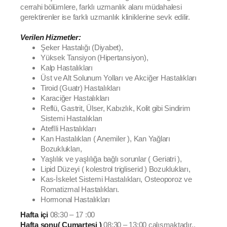
cerrahi bölümlere, farklı uzmanlık alanı müdahalesi
gerektirenler ise farklı uzmanlık kliniklerine sevk edilir.
Verilen Hizmetler:
Şeker Hastalığı (Diyabet),
Yüksek Tansiyon (Hipertansiyon),
Kalp Hastalıkları
Üst ve Alt Solunum Yolları ve Akciğer Hastalıkları
Tiroid (Guatr) Hastalıkları
Karaciğer Hastalıkları
Reflü, Gastrit, Ülser, Kabızlık, Kolit gibi Sindirim
Sistemi Hastalıkları
Ateﬂli Hastalıkları
Kan Hastalıkları ( Anemiler ), Kan Yağları
Bozuklukları,
Yaşlılık ve yaşlılığa bağlı sorunlar ( Geriatri ),
Lipid Düzeyi ( kolestrol trigliserid ) Bozuklukları,
Kas-İskelet Sistemi Hastalıkları, Osteoporoz ve
Romatizmal Hastalıkları.
Hormonal Hastalıkları
Hafta içi
08:30 – 17 :00
Hafta sonu( Cumartesi )
08:30 – 13:00 çalışmaktadır..