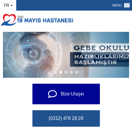
TR
MENU
Bize Ulaşın
(0312) 478 28 28