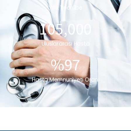
Yıllık Tecrübe
105,000
Uluslararası Hasta
%
97
Hasta Memnuniyeti Oranı