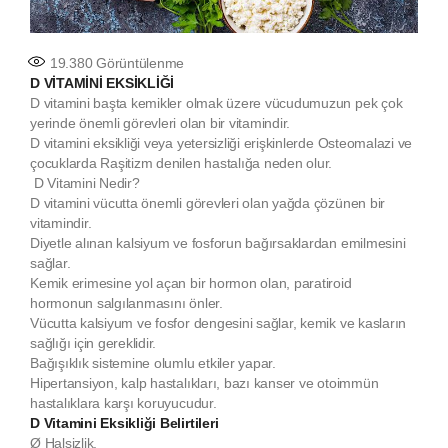
19.380
Görüntülenme
D VİTAMİNİ EKSİKLİĞİ
D vitamini başta kemikler olmak üzere vücudumuzun pek çok
yerinde önemli görevleri olan bir vitamindir.
D vitamini eksikliği veya yetersizliği erişkinlerde Osteomalazi ve
çocuklarda Raşitizm denilen hastalığa neden olur.
D Vitamini Nedir?
D vitamini vücutta önemli görevleri olan yağda çözünen bir
vitamindir.
Diyetle alınan kalsiyum ve fosforun bağırsaklardan emilmesini
sağlar.
Kemik erimesine yol açan bir hormon olan, paratiroid
hormonun salgılanmasını önler.
Vücutta kalsiyum ve fosfor dengesini sağlar, kemik ve kasların
sağlığı için gereklidir.
Bağışıklık sistemine olumlu etkiler yapar.
Hipertansiyon, kalp hastalıkları, bazı kanser ve otoimmün
hastalıklara karşı koruyucudur.
D Vitamini Eksikliği Belirtileri
Ø
Halsizlik,