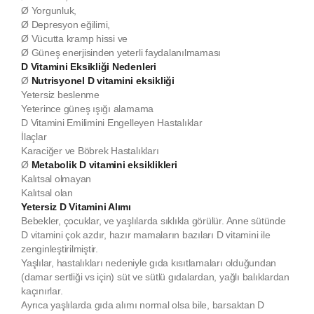
Ø
Yorgunluk,
Ø
Depresyon eğilimi,
Ø
Vücutta kramp hissi ve
Ø
Güneş enerjisinden yeterli faydalanılmaması
D Vitamini Eksikliği Nedenleri
Ø
Nutrisyonel D vitamini eksikliği
Yetersiz beslenme
Yeterince güneş ışığı alamama
D Vitamini Emilimini Engelleyen Hastalıklar
İlaçlar
Karaciğer ve Böbrek Hastalıkları
Ø
Metabolik D vitamini eksiklikleri
Kalıtsal olmayan
Kalıtsal olan
Yetersiz D Vitamini Alımı
Bebekler, çocuklar, ve yaşlılarda sıklıkla görülür. Anne sütünde
D vitamini çok azdır, hazır mamaların bazıları D vitamini ile
zenginleştirilmiştir.
Yaşlılar, hastalıkları nedeniyle gıda kısıtlamaları olduğundan
(damar sertliği vs için) süt ve sütlü gıdalardan, yağlı balıklardan
kaçınırlar.
Ayrıca yaşlılarda gıda alımı normal olsa bile, barsaktan D