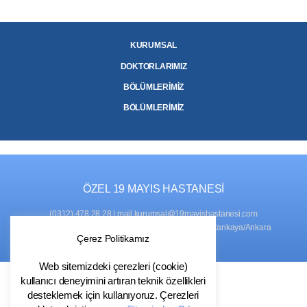
KURUMSAL
DOKTORLARIMIZ
BÖLÜMLERİMİZ
BÖLÜMLERİMİZ
ÖZEL 19 MAYIS HASTANESİ
(0312) 478 28 28
|
mail.kurumsal@19mayishastanesi.com
ADRES
: Naci Çakır Mah., 761. Sok. No:2, 06450 Çankaya/Ankara
Çerez Politikamız
Web sitemizdeki çerezleri (cookie)
kullanıcı deneyimini artıran teknik özellikleri
desteklemek için kullanıyoruz. Çerezleri