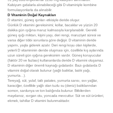
Kalsiyum gıdalarla alınabileceği gibi D vitaminiyle kombine
formulasyonlarla da alınabilir.
D Vitaminin Doğal Kaynakları
D vitamini, güneş ışınları etkisiyle deride oluşur.
Günlük D vitamini gereksinimi; kollar, bacaklar ve yüzün 20
dakika gün ışığına maruz kalmasıyla karşılanabilir. Gerekli
güneş ışığı miktarı, kişini yaşı, deri rengi, maruziyet süresi ve
varsa diğer tıbbi sorunlara göre değişir. D vitaminin deride
yapımı, yaşla giderek azalır. Deri rengi koyu olan kişilerde,
yeterli D vitamininin deride oluşması için, özellikle kış aylarında
uzun süreli gün ışığına gereksinim vardır. Güneş koruyucular
(faktör 20 ve fazlası) kullananlarda deride D vitamini oluşamaz.
D vitaminin diğer önemli kaynağı gıdalardır. Bazı gıdalarda D
vitamini doğal olarak bulunur (yağlı balıklar, balık yağı,
yumurta…).
Tereyağ, süt, yulaf, tatlı patates, yumurta sarısı, sıvı yağlar,
karaciğer, özellikle yağlı olan tuzlu su (deniz) balıklarından
somon, sardunya ve ton balığında bulunur. Bitkilerden
maydanoz, ısırgan otu, yoncada mevcuttur. Süt ve süt ürünleri,
ekmek, tahıllar D vitamini bulunmaktadır.