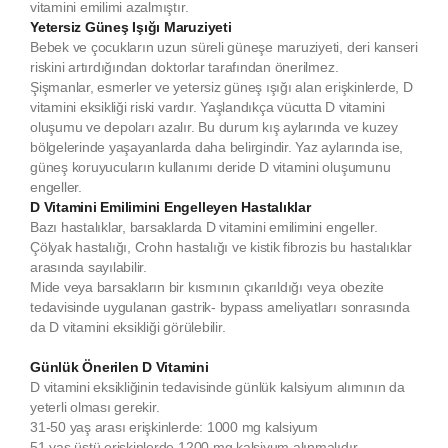
vitamini emilimi azalmıştır.
Yetersiz Güneş Işığı Maruziyeti
Bebek ve çocukların uzun süreli güneşe maruziyeti, deri kanseri
riskini artırdığından doktorlar tarafından önerilmez.
Şişmanlar, esmerler ve yetersiz güneş ışığı alan erişkinlerde, D
vitamini eksikliği riski vardır. Yaşlandıkça vücutta D vitamini
oluşumu ve depoları azalır. Bu durum kış aylarında ve kuzey
bölgelerinde yaşayanlarda daha belirgindir. Yaz aylarında ise,
güneş koruyucuların kullanımı deride D vitamini oluşumunu
engeller.
D Vitamini Emilimini Engelleyen Hastalıklar
Bazı hastalıklar, barsaklarda D vitamini emilimini engeller.
Çölyak hastalığı, Crohn hastalığı ve kistik fibrozis bu hastalıklar
arasında sayılabilir.
Mide veya barsakların bir kısmının çıkarıldığı veya obezite
tedavisinde uygulanan gastrik- bypass ameliyatları sonrasında
da D vitamini eksikliği görülebilir.
Günlük Önerilen D Vitamini
D vitamini eksikliğinin tedavisinde günlük kalsiyum alımının da
yeterli olması gerekir.
31-50 yaş arası erişkinlerde: 1000 mg kalsiyum
51 yaş üstü erişkinlerde 1200 mg kalsiyum alınmalıdır.