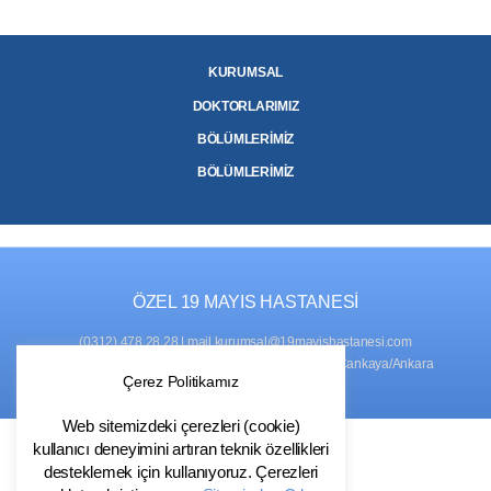
KURUMSAL
DOKTORLARIMIZ
BÖLÜMLERİMİZ
BÖLÜMLERİMİZ
ÖZEL 19 MAYIS HASTANESİ
(0312) 478 28 28
|
mail.kurumsal@19mayishastanesi.com
ADRES
: Naci Çakır Mah., 761. Sok. No:2, 06450 Çankaya/Ankara
Çerez Politikamız
Web sitemizdeki çerezleri (cookie)
kullanıcı deneyimini artıran teknik özellikleri
desteklemek için kullanıyoruz. Çerezleri