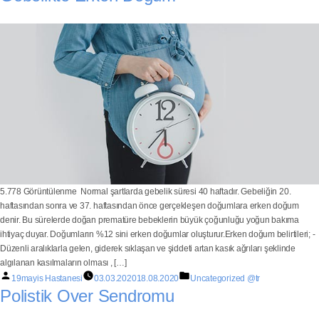
5.778 Görüntülenme Normal şartlarda gebelik süresi 40 haftadır. Gebeliğin 20.
haftasından sonra ve 37. haftasından önce gerçekleşen doğumlara erken doğum
denir. Bu sürelerde doğan prematüre bebeklerin büyük çoğunluğu yoğun bakıma
ihtiyaç duyar. Doğumların %12 sini erken doğumlar oluşturur.Erken doğum belirtileri; -
Düzenli aralıklarla gelen, giderek sıklaşan ve şiddeti artan kasık ağrıları şeklinde
algılanan kasılmaların olması , […]
19mayis Hastanesi
03.03.2020
18.08.2020
Uncategorized @tr
Polistik Over Sendromu