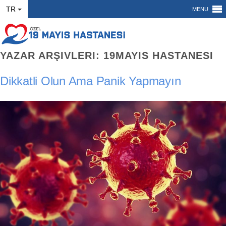
TR
MENU
YAZAR ARŞIVLERI:
19MAYIS HASTANESI
Dikkatli Olun Ama Panik Yapmayın