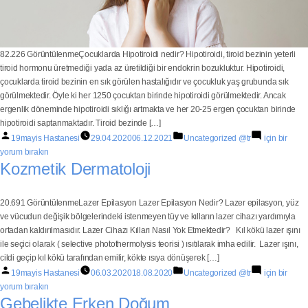
82.226 GörüntülenmeÇocuklarda Hipotiroidi nedir? Hipotiroidi, tiroid bezinin yeterli
tiroid hormonu üretmediği yada az üretildiği bir endokrin bozukluktur. Hipotiroidi,
çocuklarda tiroid bezinin en sık görülen hastalığıdır ve çocukluk yaş grubunda sık
görülmektedir. Öyle ki her 1250 çocuktan birinde hipotiroidi görülmektedir. Ancak
ergenlik döneminde hipotiroidi sıklığı artmakta ve her 20-25 ergen çocuktan birinde
hipotiroidi saptanmaktadır. Tiroid bezinde […]
19mayis Hastanesi
29.04.2020
06.12.2021
Uncategorized @tr
için bir
yorum bırakın
Kozmetik Dermatoloji
20.691 GörüntülenmeLazer Epilasyon Lazer Epilasyon Nedir? Lazer epilasyon, yüz
ve vücudun değişik bölgelerindeki istenmeyen tüy ve kılların lazer cihazı yardımıyla
ortadan kaldırılmasıdır. Lazer Cihazı Kılları Nasıl Yok Etmektedir? Kıl kökü lazer ışını
ile seçici olarak ( selective photothermolysis teorisi ) ısıtılarak imha edilir. Lazer ışını,
cildi geçip kıl kökü tarafından emilir, kökte ısıya dönüşerek […]
19mayis Hastanesi
06.03.2020
18.08.2020
Uncategorized @tr
için bir
yorum bırakın
Gebelikte Erken Doğum