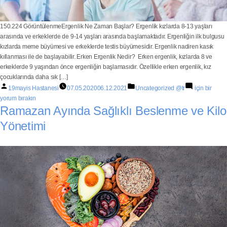
150.224 GörüntülenmeErgenlik Ne Zaman Başlar? Ergenlik kızlarda 8-13 yaşları
arasında ve erkeklerde de 9-14 yaşları arasında başlamaktadır. Ergenliğin ilk bulgusu
kızlarda meme büyümesi ve erkeklerde testis büyümesidir. Ergenlik nadiren kasık
kıllanması ile de başlayabilir. Erken Ergenlik Nedir? Erken ergenlik, kızlarda 8 ve
erkeklerde 9 yaşından önce ergenliğin başlamasıdır. Özellikle erken ergenlik, kız
çocuklarında daha sık […]
19mayis Hastanesi
07.05.2020
06.12.2021
Uncategorized @tr
için bir
yorum bırakın
Ramazan Ayında Sağlıklı Beslenme ve Kilo
Yönetimi