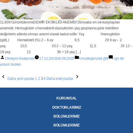
11.809 GörüntülenmeDEMİR EKSİKLİĞİ ANEMİSİ Dünyada en sık karşılaşılan
anemidir. Hemoglobin v hematokrit düzeylerinin yaş gruplarına göre belirtilen
değerlerin altında olması anemi olarak kabul edilir. Yaş Hemoglobin
(g/dL) Hematokrit (%) 2 – 6 ay 9,5 29 6 ay – 2
yaş 10,5 33 2 – 12 yaş 11,5 35 12 –
18 yaş 12 36 > 18 yaş […]
19mayis Hastanesi
17.12.2019
18.08.2020
Uncategorized @tr
için bir
yorum bırakın
Daha yeni yazılar
1
2
3
4
Daha eski yazılar
KURUMSAL
DOKTORLARIMIZ
BÖLÜMLERİMİZ
BÖLÜMLERİMİZ