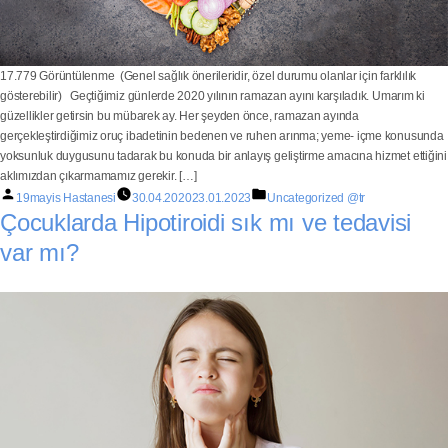
17.779 Görüntülenme (Genel sağlık önerileridir, özel durumu olanlar için farklılık
gösterebilir) Geçtiğimiz günlerde 2020 yılının ramazan ayını karşıladık. Umarım ki
güzellikler getirsin bu mübarek ay. Her şeyden önce, ramazan ayında
gerçekleştirdiğimiz oruç ibadetinin bedenen ve ruhen arınma; yeme- içme konusunda
yoksunluk duygusunu tadarak bu konuda bir anlayış geliştirme amacına hizmet ettiğini
aklımızdan çıkarmamamız gerekir. […]
19mayis Hastanesi
30.04.2020
23.01.2023
Uncategorized @tr
Çocuklarda Hipotiroidi sık mı ve tedavisi
var mı?