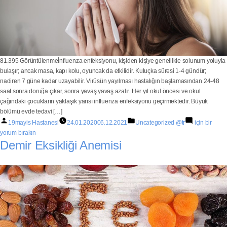
81.395 Görüntülenmeİnfluenza enfeksiyonu, kişiden kişiye genellikle solunum yoluyla
bulaşır; ancak masa, kapı kolu, oyuncak da etkilidir. Kuluçka süresi 1-4 gündür;
nadiren 7 güne kadar uzayabilir. Virüsün yayılması hastalığın başlamasından 24-48
saat sonra doruğa çıkar, sonra yavaş yavaş azalır. Her yıl okul öncesi ve okul
çağındaki çocukların yaklaşık yarısı influenza enfeksiyonu geçirmektedir. Büyük
bölümü evde tedavi […]
19mayis Hastanesi
24.01.2020
06.12.2021
Uncategorized @tr
için bir
yorum bırakın
Demir Eksikliği Anemisi