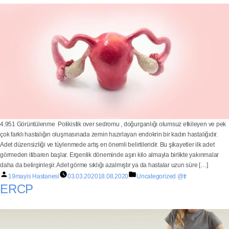
4.951 Görüntülenme Polikistik over sedromu , doğurganlığı olumsuz etkileyen ve pek
çok farklı hastalığın oluşmasınada zemin hazırlayan endokrin bir kadın hastalığıdır.
Adet düzensizliği ve tüylenmede artış en önemli belirtileridir. Bu şikayetler ilk adet
görmeden itibaren başlar. Ergenlik döneminde aşırı kilo almayla birlikte yakınmalar
daha da belirginleşir. Adet görme sıklığı azalmıştır ya da hastalar uzun süre […]
19mayis Hastanesi
03.03.2020
18.08.2020
Uncategorized @tr
ERCP