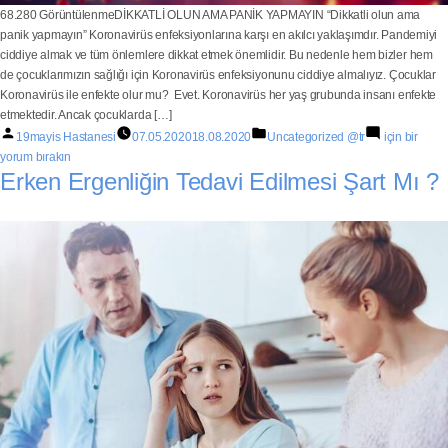
68.280 GörüntülenmeDİKKATLİ OLUN AMA PANİK YAPMAYIN “Dikkatli olun ama
panik yapmayın” Koronavirüs enfeksiyonlarına karşı en akılcı yaklaşımdır. Pandemiyi
ciddiye almak ve tüm önlemlere dikkat etmek önemlidir. Bu nedenle hem bizler hem
de çocuklarımızın sağlığı için Koronavirüs enfeksiyonunu ciddiye almalıyız. Çocuklar
Koronavirüs ile enfekte olur mu? Evet. Koronavirüs her yaş grubunda insanı enfekte
etmektedir. Ancak çocuklarda […]
19mayis Hastanesi
07.05.2020
18.08.2020
Uncategorized @tr
için bir
yorum bırakın
Erken Ergenliğin Tedavi Edilmesi Şart Mı ?