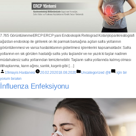
7.765 GörüntülenmeERCP ERCP yani Endoskopik Retrograd Kolanjiopankreatografi
ağızdan endoskop ile girilerek on iki parmak barsağına açılan safra yollarının
görüntülenmesi ve varsa hastalıklarının giderilmesi işlemlerini kapsamaktadır. Safra
yollarının en sık görülen hastalığı safra yolu taşlarıdır ve ne yazık ki taşlar nadiren
müdahalesiz safra yollarından temizlenebilir. Taşların safra yollarında kalmış olması
iltihaplanma, karın ağrısı, sarılık, kaşıntı gibi […]
19mayis Hastanesi
20.02.2020
18.08.2020
Uncategorized @tr
için bir
yorum bırakın
İnfluenza Enfeksiyonu