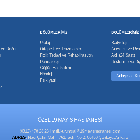
BÖLÜMLERİMİZ
BÖLÜMLERİMİZ
Üroloji
Radyoloji
rı ve Doğum
Ortopedi ve Travmatoloji
Anestezi ve Re
ı
Fizik Tedavi ve Rehabilitasyon
Acil (24 Saat)
Dermatoloji
Beslenme ve Di
Göğüs Hastalıkları
Nöroloji
Anlaşmalı Ku
Psikiyatri
az
ÖZEL 19 MAYIS HASTANESİ
(0312) 478 28 28
|
mail.kurumsal@19mayishastanesi.com
ADRES
: Naci Çakır Mah., 761. Sok. No:2, 06450 Çankaya/Ankara