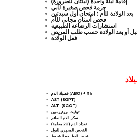
إقامة ليلة واحدة (ليلتان للضرورة)
حزمة فحص صغيرة لأبي
بعد الولادة للأم ؛ امتحان أول سيدتين
فحص أسنان مجاني للأم
استشارات الرضاعة الطبيعية
بل أو بعد الولادة حسب طلب المريض
فعل الولادة
فصيلة الدم (ABO) + Rh
AST (SGPT)
ALT (SGOT)
توقيت بروثرومبين
سكر الدم الصائم
تعداد الدم (22 معلمة)
الفحص المجهري للبول
فحص البول مع الشريط