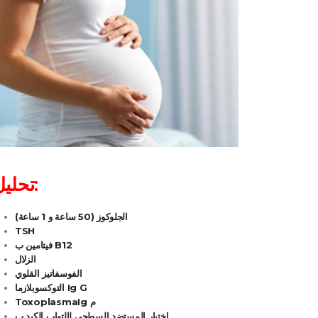
تحليل الخدمة والفحوصات المدرجة في حزمة الميلاد:
الجلوكوز (50 ساعة و 1 ساعة)
TSH
فيتامين ب B12
الزلال
الفوسفاتيز القلوي
التوكسوبلازما Ig G
ToxoplasmaIg م
إختبار المستضد السطحي لإلتهاب الكبد ب