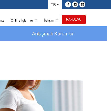
TR
RANDEVU
mız
Online İşlemler
İletişim
Anlaşmalı Kurumlar