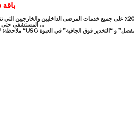
باقة 
المستشفى حتى سن 12 عامًا …