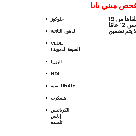
فحص ميني بابا
19 مايو ، نأمل أن نوفر لطفلك خصمًا بنسبة 20٪ على جميع خدمات المرضى الداخليين والخارجيين التي نتلقاها من
جلوكوز
الدهون الثلاثية
VLDL
I الصيغة الدموية
اليوريا
HDL
نسبة HbA1c
هسكرب
الكرياتينين
دلس]
تلميذه