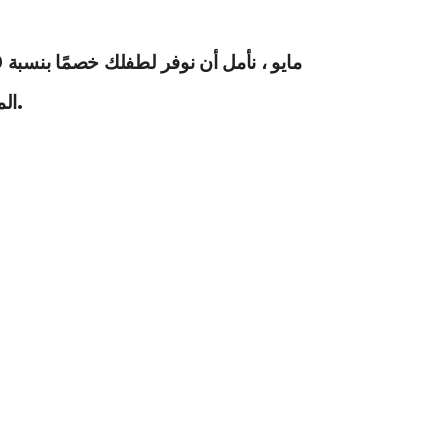
ملاحظة: لا يتم تضمين “USG المفصل” و “التخدير فوق الجافية” في العبوة.