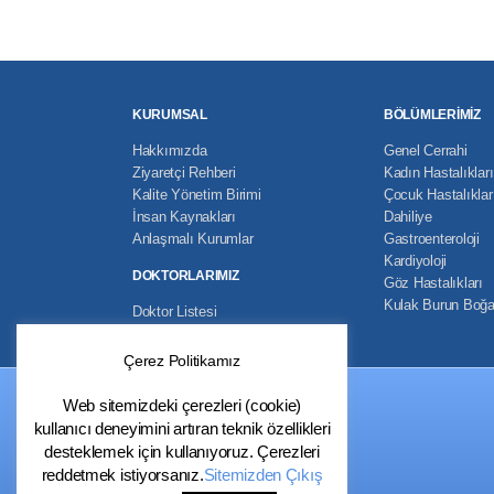
KURUMSAL
BÖLÜMLERİMİZ
Hakkımızda
Genel Cerrahi
Ziyaretçi Rehberi
Kadın Hastalıkla
Kalite Yönetim Birimi
Çocuk Hastalıklar
İnsan Kaynakları
Dahiliye
Anlaşmalı Kurumlar
Gastroenteroloji
Kardiyoloji
DOKTORLARIMIZ
Göz Hastalıkları
Kulak Burun Boğ
Doktor Listesi
Çerez Politikamız
Web sitemizdeki çerezleri (cookie)
kullanıcı deneyimini artıran teknik özellikleri
desteklemek için kullanıyoruz. Çerezleri
reddetmek istiyorsanız.
Sitemizden Çıkış