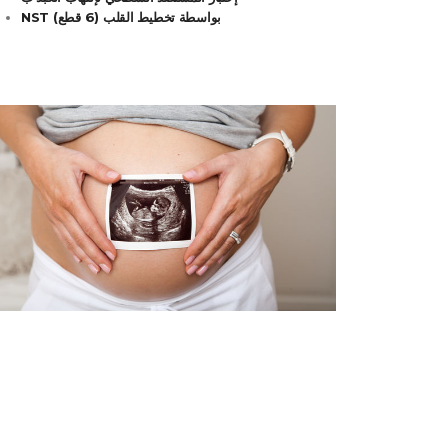
NST بواسطة تخطيط القلب (6 قطع)