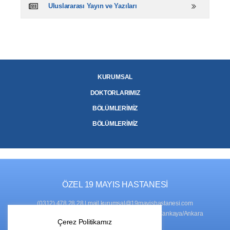
Uluslararası Yayın ve Yazıları
KURUMSAL
DOKTORLARIMIZ
BÖLÜMLERİMİZ
BÖLÜMLERİMİZ
ÖZEL 19 MAYIS HASTANESİ
(0312) 478 28 28
|
mail.kurumsal@19mayishastanesi.com
ADRES
: Naci Çakır Mah., 761. Sok. No:2, 06450 Çankaya/Ankara
Çerez Politikamız