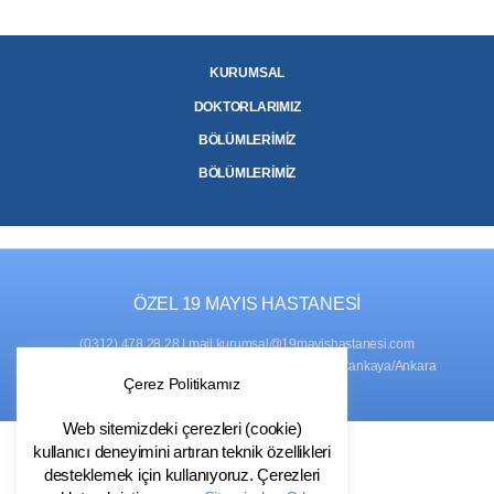
KURUMSAL
DOKTORLARIMIZ
BÖLÜMLERİMİZ
BÖLÜMLERİMİZ
ÖZEL 19 MAYIS HASTANESİ
(0312) 478 28 28
|
mail.kurumsal@19mayishastanesi.com
ADRES
: Naci Çakır Mah., 761. Sok. No:2, 06450 Çankaya/Ankara
Çerez Politikamız
Web sitemizdeki çerezleri (cookie)
kullanıcı deneyimini artıran teknik özellikleri
desteklemek için kullanıyoruz. Çerezleri