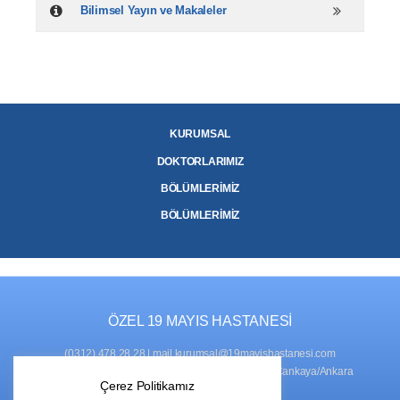
Bilimsel Yayın ve Makaleler
KURUMSAL
DOKTORLARIMIZ
BÖLÜMLERİMİZ
BÖLÜMLERİMİZ
ÖZEL 19 MAYIS HASTANESİ
(0312) 478 28 28
|
mail.kurumsal@19mayishastanesi.com
ADRES
: Naci Çakır Mah., 761. Sok. No:2, 06450 Çankaya/Ankara
Çerez Politikamız