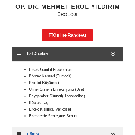
OP. DR. MEHMET EROL YILDIRIM
ÜROLOJI
Online Randevu
İlgi Alanları
Erkek Genital Problemleri
Böbrek Kanseri (Tümörü)
Prostat Büyümesi
Üriner Sistem Enfeksiyonu (Üse)
Peygamber Sünneti(Hipospadias)
Böbrek Taşı
Erkek Kısırlığı, Varikosel
Erkeklerde Sertleşme Sorunu
Eğitim