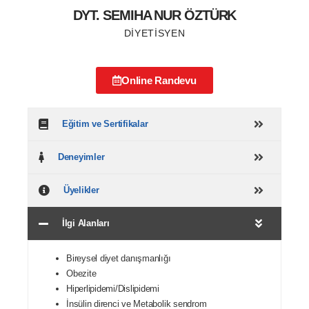
DYT. SEMIHA NUR ÖZTÜRK
DİYETİSYEN
Online Randevu
Eğitim ve Sertifikalar
Deneyimler
Üyelikler
İlgi Alanları
Bireysel diyet danışmanlığı
Obezite
Hiperlipidemi/Dislipidemi
İnsülin direnci ve Metabolik sendrom