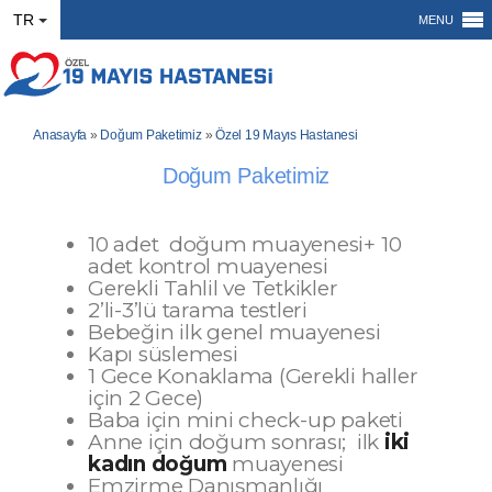
TR
MENU
Anasayfa
»
Doğum Paketimiz
»
Özel 19 Mayıs Hastanesi
Doğum Paketimiz
10 adet doğum muayenesi+ 10
adet kontrol muayenesi
Gerekli Tahlil ve Tetkikler
2’li-3’lü tarama testleri
Bebeğin ilk genel muayenesi
Kapı süslemesi
1 Gece Konaklama (Gerekli haller
için 2 Gece)
Baba için mini check-up paketi
Anne için doğum sonrası
; ilk
iki
kadın doğum
muayenesi
Emzirme Danışmanlığı