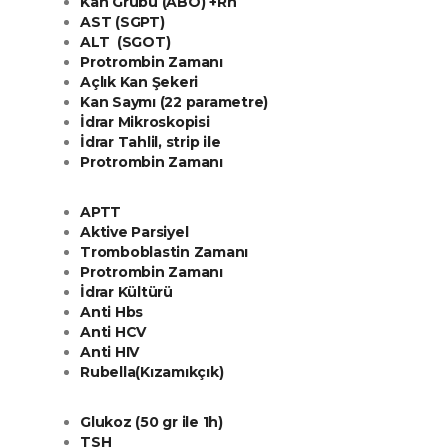
Kan Grubu (ABO) +Rh
AST (SGPT)
ALT (SGOT)
Protrombin Zamanı
Açlık Kan Şekeri
Kan Saymı (22 parametre)
İdrar Mikroskopisi
İdrar Tahlil, strip ile
Protrombin Zamanı
APTT
Aktive Parsiyel
Tromboblastin Zamanı
Protrombin Zamanı
İdrar Kültürü
Anti Hbs
Anti HCV
Anti HIV
Rubella(Kızamıkçık)
Glukoz (50 gr ile 1h)
TSH