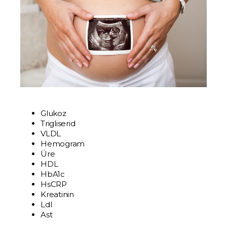
Glukoz
Trigliserid
VLDL
Hemogram
Üre
HDL
HbA1c
HsCRP
Kreatinin
Ldl
Ast